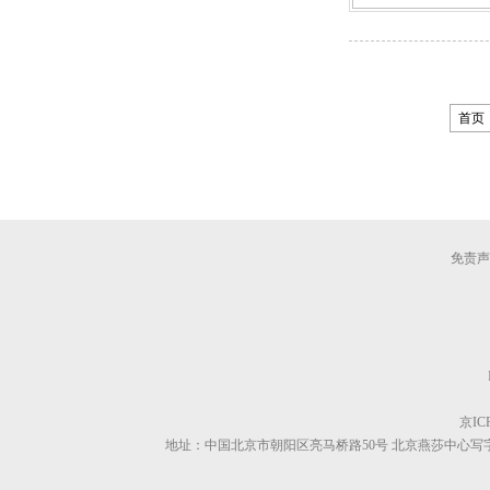
首页
免责声
京ICP
地址：中国北京市朝阳区亮马桥路50号 北京燕莎中心写字楼S-106/