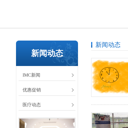
新闻动态
新闻动态
IMC新闻
优惠促销
医疗动态