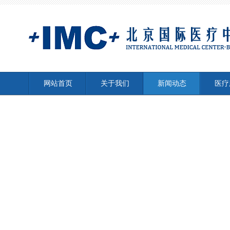
网站首页
关于我们
新闻动态
医疗